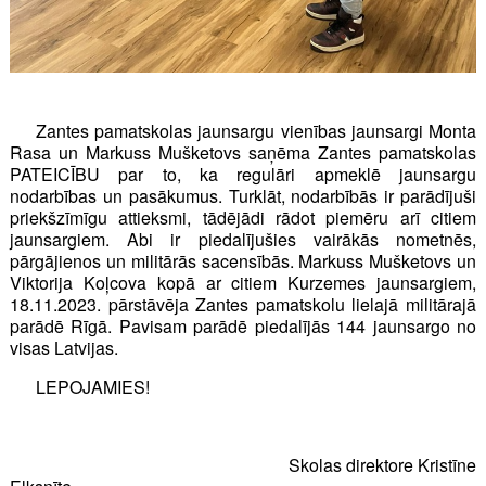
Zantes pamatskolas jaunsargu vienības jaunsargi Monta
Rasa un Markuss Mušketovs saņēma Zantes pamatskolas
PATEICĪBU par to, ka regulāri apmeklē jaunsargu
nodarbības un pasākumus. Turklāt, nodarbībās ir parādījuši
priekšzīmīgu attieksmi, tādējādi rādot piemēru arī citiem
jaunsargiem. Abi ir piedalījušies vairākās nometnēs,
pārgājienos un militārās sacensībās. Markuss Mušketovs un
Viktorija Koļcova kopā ar citiem Kurzemes jaunsargiem,
18.11.2023. pārstāvēja Zantes pamatskolu lielajā militārajā
parādē Rīgā. Pavisam parādē piedalījās 144 jaunsargo no
visas Latvijas.
LEPOJAMIES!
Skolas direktore Kristīne