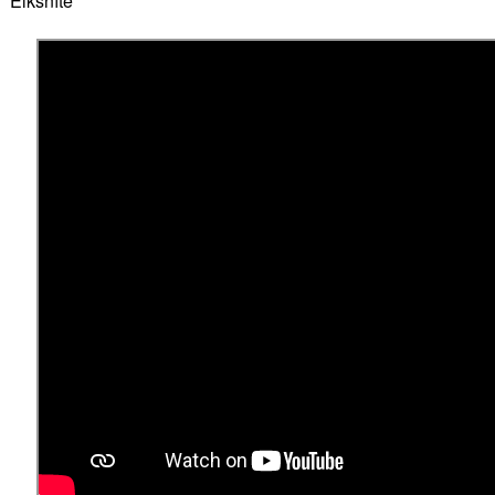
Elksnīte