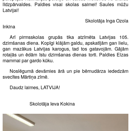
līdzpārvaldes. Paldies visai skolas saimei! Saules mūžu
Latvijai!
Skolotāja Inga Ozola
Inkina
Arī pirmsskolas grupās tika atzīmēta Latvijas 105.
dzimšanas diena. Kopīgi klājām galdu, apskatījām gan lielu,
gan mazākus Latvijas karogus, tad tos gatavojām. Gājām
rotaļās un ēdām īstu dzimšanas dienas torti. Paldies Elzas
mammai par gardo kūku.
Noslēgumā devāmies ārā un pie bērnudārza iededzām
svecītes Mārtiņa zīmē.
Daudz laimes, LATVIJA!
Skolotāja Ieva Kokina