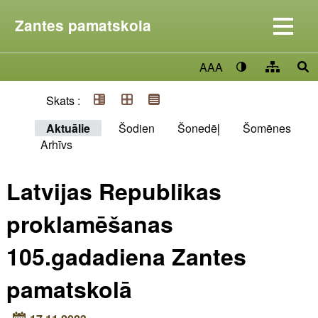
Zantes pamatskola
AAA
Skats :
Aktuālie
Šodien
Šonedēļ
Šomēnes
Arhīvs
Latvijas Republikas
proklamēšanas
105.gadadiena Zantes
pamatskolā