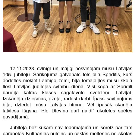
17.11.2023. svinīgi un mājīgi nosvinējām mūsu Latvijas
105. jubileju. Sarīkojuma galvenais tēls bija Sprīdītis, kurš
dodoties meklēt Laimīgo zemi, bija iemaldījies mūsu skolā
tieši Latvijas jubilejas svinību dienā. Visi kopā ar Sprīdīti
baudīja katras klases sagatavoto sveicienu Latvijai.
Izskanēja dziesmas, dzeja, radoši darbi. Īpašs saviļņojums
bija, dziedot mūsu Latvijas himnu. Vēl īpašāk skanēja
latviešu lūgsna “Pie Dieviņa gari galdi” ukuleles spēles
pavadījumā.
Jubileja bez kūkām nav iedomājama un šoreiz par tām
parūpējās Kulinārijas pulciņš un čaklās meitenes no skolas