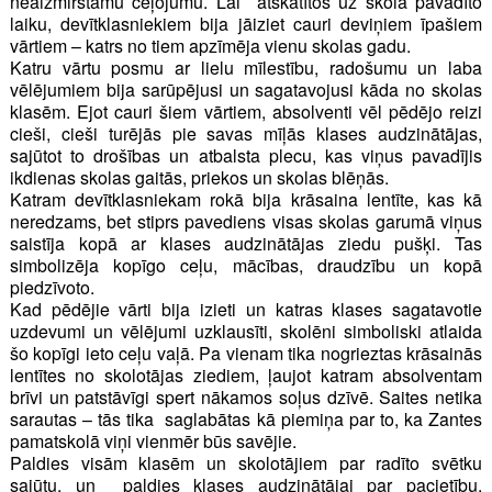
neaizmirstamu ceļojumu. Lai atskatītos uz skolā pavadīto
laiku, devītklasniekiem bija jāiziet cauri deviņiem īpašiem
vārtiem – katrs no tiem apzīmēja vienu skolas gadu.
Katru vārtu posmu ar lielu mīlestību, radošumu un laba
vēlējumiem bija sarūpējusi un sagatavojusi kāda no skolas
klasēm. Ejot cauri šiem vārtiem, absolventi vēl pēdējo reizi
cieši, cieši turējās pie savas mīļās klases audzinātājas,
sajūtot to drošības un atbalsta plecu, kas viņus pavadījis
ikdienas skolas gaitās, priekos un skolas blēņās.
Katram devītklasniekam rokā bija krāsaina lentīte, kas kā
neredzams, bet stiprs pavediens visas skolas garumā viņus
saistīja kopā ar klases audzinātājas ziedu pušķi. Tas
simbolizēja kopīgo ceļu, mācības, draudzību un kopā
piedzīvoto.
Kad pēdējie vārti bija izieti un katras klases sagatavotie
uzdevumi un vēlējumi uzklausīti, skolēni simboliski atlaida
šo kopīgi ieto ceļu vaļā. Pa vienam tika nogrieztas krāsainās
lentītes no skolotājas ziediem, ļaujot katram absolventam
brīvi un patstāvīgi spert nākamos soļus dzīvē. Saites netika
sarautas – tās tika saglabātas kā piemiņa par to, ka Zantes
pamatskolā viņi vienmēr būs savējie.
Paldies visām klasēm un skolotājiem par radīto svētku
sajūtu, un paldies klases audzinātājai par pacietību,