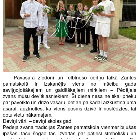
Pavasara ziedonī un reibinošo ceriņu laikā Zantes
pamatskolā ir izskanējis viens no mācību gada
saviļņojošākajiem un gaidītākajiem mirkļiem – Pēdējais
zvans mūsu devītklasniekiem. Šī diena nesa ne tikai prieku
par paveikto un drīzo vasaru, bet arī pa kādai aizkustinājuma
asarai, apzinoties, ka viens posms dzīvē ir noslēdzies, lai
dotu vietu nākamajam.
Deviņi vārti – deviņi skolas gadi
Pēdējā zvana tradīcijas Zantes pamatskolā vienmēr bijušas
īpašas, taču šogad tās izvērtās par patiesi simbolisku un