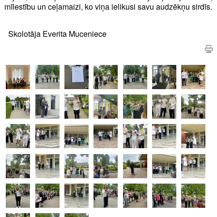
mīlestību un ceļamaizi, ko viņa ielikusi savu audzēkņu sirdīs.
Skolotāja Everita Muceniece