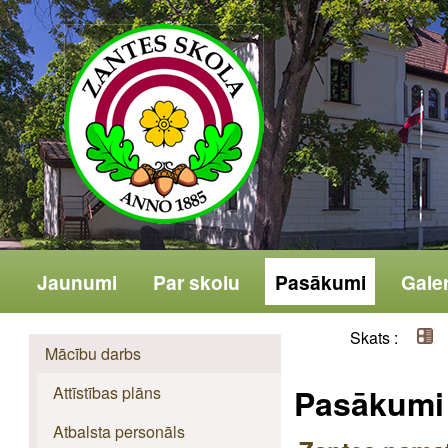
Jaunumi
Par skolu
Pasākumi
Galer
Skats :
Mācību darbs
Pasākumi
Attīstības plāns
Atbalsta personāls