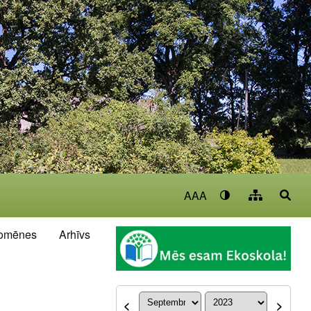
AAA
omēnes
Arhīvs
<
>