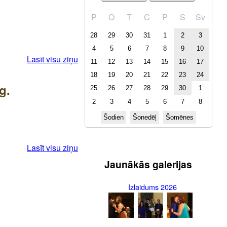
P
O
T
C
P
S
Sv
28
29
30
31
1
2
3
4
5
6
7
8
9
10
Lasīt visu ziņu
11
12
13
14
15
16
17
18
19
20
21
22
23
24
g.
25
26
27
28
29
30
1
2
3
4
5
6
7
8
Šodien
Šonedēļ
Šomēnes
Lasīt visu ziņu
Jaunākās galerijas
Izlaidums 2026