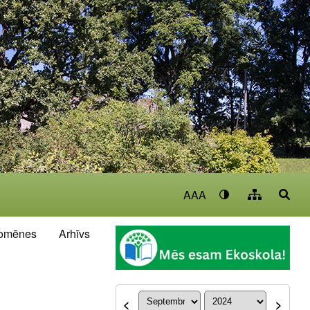
AAA
omēnes
Arhīvs
<
>