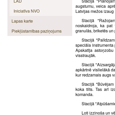
Stacijā "Plānoja
LAD
augstumu, veica aprē
Iniciatīva NVO
Latvijas mežos izaug
Stacijā "Ražoja
Lapas karte
noskaidroja, ka pat 
granulās, briketēs un
Piekļūstamības paziņojums
Stacijā "Palīdza
speciāla instrumenta 
Apskatīja astoņzobu
visstraujāk.
Stacijā "Aizsargāj
apkārtnē vislielākā da
kur redzamais augs vai
Stacijā "Būvējam 
koka tilts. Tas arī i
komanda.
Stacijā "Atpūšami
Ļoti izzinoša un v