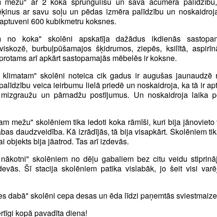
m mežu" ar 2 koka sprungulīšu un sava acumēra palīdzību,
ķinus ar savu soļu un pēdas izmēra palīdzību un noskaidroj
 aptuveni 600 kubikmetru koksnes.
m no koka" skolēni apskatīja dažādus ikdienās sastop
viskozē, burbuļpūšamajos šķidrumos, ziepēs, ksilītā, aspirīnā
 protams arī apkārt sastopamajās mēbelēs ir koksne.
m klimatam" skolēni noteica cik gadus ir augušas jaunaudzē 
palīdzību veica ieirbumu lielā priedē un noskaidroja, ka tā ir a
 mizgraužu un pārnadžu postījumus. Un noskaidroja laika 
am mežu" skolēniem tika iedoti koka rāmīši, kuri bija jānovieto 
bas daudzveidība. Kā izrādījās, tā bija visapkārt. Skolēniem tika 
 objekts bija jāatrod. Tas arī izdevās.
nākotni" skolēniem no dēļu gabaliem bez citu veidu stiprinā
zdevās. Šī stacija skolēniem patika vislabāk, jo šeit visi va
es dabā" skolēni cepa desas un ēda līdzi paņemtās sviestmaize
ērtīgi kopā pavadīta diena!