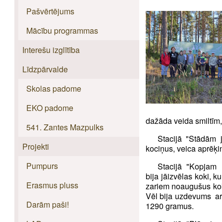
Pašvērtējums
Mācību programmas
Interešu izglītība
Līdzpārvalde
Skolas padome
EKO padome
dažāda veida smiltīm, 
541. Zantes Mazpulks
Stacijā "Stādām j
Projekti
kociņus, veica aprēķi
Pumpurs
Stacijā "Kopjam 
bija jāizvēlas koki, k
Erasmus pluss
zariem noaugušus koku
Vēl bija uzdevums ar
Darām paši!
1290 gramus.