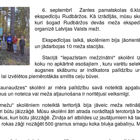
6. septembrī Zantes pamatskolas 6.k
ekspedīciju Rudbāržos. Kā izrādījās, mūsu sko
kuri šogad Rudbāržos devās meža ekspedīc
organizē Latvijas Valsts meži.
Ekspedīcijas laikā, skolēniem bija jāorien
un jādarbojas 10 meža stacijās.
Stacijā "Iepazīstam mežzinātni" skolēni 
koku no apkārtnē esošajiem , kuru varētu sele
augsnes skābumu ar indikatora palīdzību un
lai izvēlētos piemērotākās smiltis ceļu būvei.
aunaudzes" skolēni ar mēra palīdzību savā noteiktā apgabal
nus un noteica vai meža atjaunošana ir noritējusi veiksmīgi.
mežu" skolēniem noteiktā teritorijā bija jāveic meža retin
uri būtu jāizzāģē. Mūsu skolēni ātri atrada norādītajā terotorijā b
s, kuri būtu jāizzāģē. Zināja arī atbildes uz jautājumiem kā ta
 rokas zāģi nozāģēt 500 gramus smagu koka bluķa gabaliņu. 