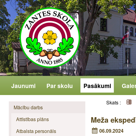
Jaunumi
Par skolu
Pasākumi
Galer
Skats :
Mācību darbs
Meža eksped
Attīstības plāns
06.09.2024
Atbalsta personāls