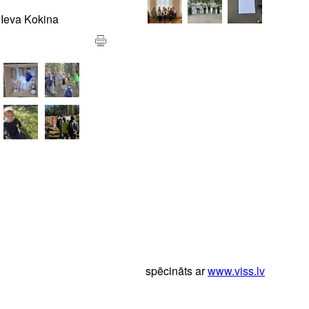
ina
spēcināts ar
www.viss.lv