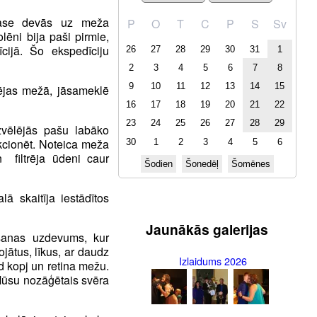
lase devās uz meža
P
O
T
C
P
S
Sv
lēni bija paši pirmie,
ijā. Šo ekspedīciju
26
27
28
29
30
31
1
2
3
4
5
6
7
8
9
10
11
12
13
14
15
tējas mežā, jāsameklē
16
17
18
19
20
21
22
23
24
25
26
27
28
29
izvēlējās pašu labāko
kcionēt. Noteica meža
30
1
2
3
4
5
6
 filtrēja ūdeni caur
Šodien
Šonedēļ
Šomēnes
ā skaitīja iestādītos
Jaunākās galerijas
āšanas uzdevums, kur
ojātus, līkus, ar daudz
Izlaidums 2026
d kopj un retina mežu.
Mūsu nozāģētais svēra