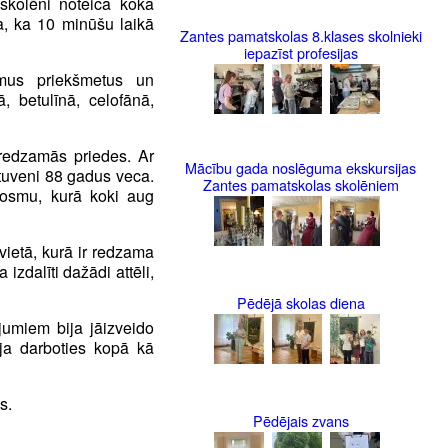
skolēni noteica koka
a, ka 10 minūšu laikā
Zantes pamatskolas 8.klases skolnieki
iepazīst profesijas
amus priekšmetus un
, betulīnā, celofānā,
redzamās priedes. Ar
Mācību gada noslēguma ekskursijas
ptuveni 88 gadus veca.
Zantes pamatskolas skolēniem
posmu, kurā koki aug
vietā, kurā ir redzama
izdalīti dažādi attēli,
Pēdējā skolas diena
jumiem bija jāizveido
rēja darboties kopā kā
s.
Pēdējais zvans