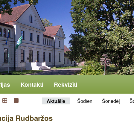
ijas
Kontakti
Rekvizīti
Aktuālie
Šodien
Šonedēļ
Š
īcija Rudbāržos