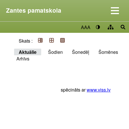
Zantes pamatskola
AAA
Skats :
Aktuālie
Šodien
Šonedēļ
Šomēnes
Arhīvs
spēcināts ar
www.viss.lv