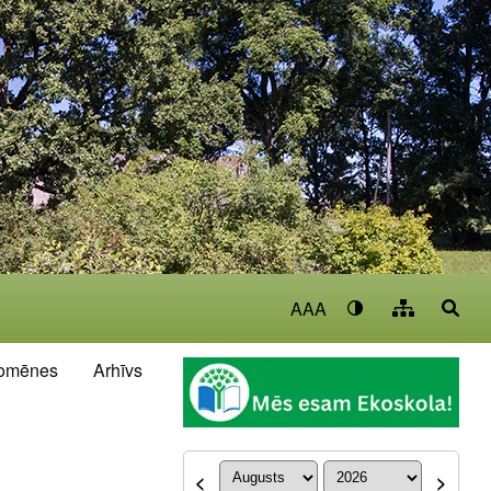
AAA
omēnes
Arhīvs
<
>