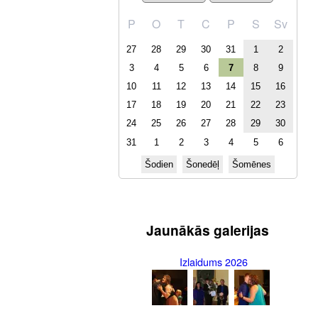
P
O
T
C
P
S
Sv
27
28
29
30
31
1
2
3
4
5
6
7
8
9
10
11
12
13
14
15
16
17
18
19
20
21
22
23
24
25
26
27
28
29
30
31
1
2
3
4
5
6
Šodien
Šonedēļ
Šomēnes
Jaunākās galerijas
Izlaidums 2026