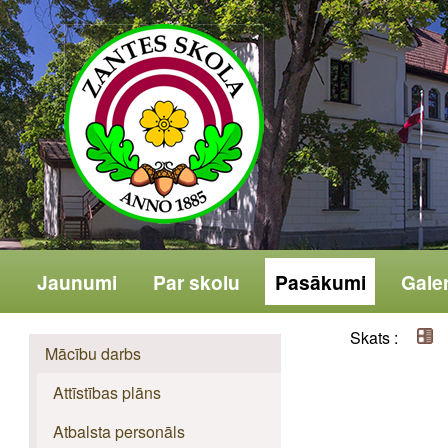
Jaunumi
Par skolu
Pasākumi
Galer
Skats :
Mācību darbs
Attīstības plāns
Atbalsta personāls