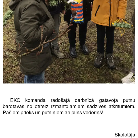
EKO komanda radošajā darbnīcā gatavoja putnu
barotavas no otrreiz izmantojamiem sadzīves atkritumiem.
Pašiem prieks un putniņiem arī pilns vēderiņš!
Skolotāja