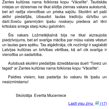
Zantes kultūras nama folkloras kopu “Vācelīte”. Tautiskās
rotaļas un dziesmas ne tikai sildīja ziemas vakara aukstumā,
bet arī radīja vienotības un prieka sajūtu. Skolēni arī paši
aktīvi piedalījās, izbaudot tautas tradīciju dzīvību un
daili.Sveču gaismiņām īpašu noskaņu piedeva arī lēni
krītošais sniegs starp koku galotnēm.
Šis vakars Ložmetējkalnā bija ne tikai aizraujošs
piedzīvojums, bet arī svarīga mācība par mūsu valsts vēsturi
un tautas gara spēku. Tas atgādināja, cik nozīmīgi ir saglabāt
Latvijas kultūras un brīvības vērtības, kā arī cik svarīga ir
vienotība un sadarbība.
Autobusā skolēni piedalījās dziedāšanas duelī “Toreiz un
tagad” ar Zantes kultūras nama folkloras kopu “Vācelīte”.
Paldies visiem, kas padarīja šo vakaru tik īpašu un
neaizmirstamu!
Skolotāja Everita Muceniece
Lasīt visu ziņu
(17)