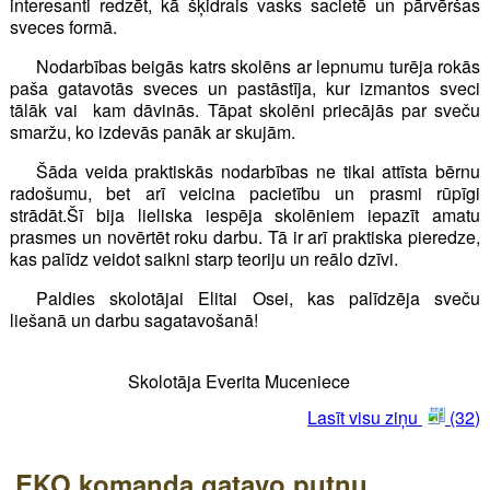
interesanti redzēt, kā šķidrais vasks sacietē un pārvēršas
sveces formā.
Nodarbības beigās katrs skolēns ar lepnumu turēja rokās
paša gatavotās sveces un pastāstīja, kur izmantos sveci
tālāk vai kam dāvinās. Tāpat skolēni priecājās par sveču
smaržu, ko izdevās panāk ar skujām.
Šāda veida praktiskās nodarbības ne tikai attīsta bērnu
radošumu, bet arī veicina pacietību un prasmi rūpīgi
strādāt.Šī bija lieliska iespēja skolēniem iepazīt amatu
prasmes un novērtēt roku darbu. Tā ir arī praktiska pieredze,
kas palīdz veidot saikni starp teoriju un reālo dzīvi.
Paldies skolotājai Elitai Osei, kas palīdzēja sveču
liešanā un darbu sagatavošanā!
Skolotāja Everita Muceniece
Lasīt visu ziņu
(32)
EKO komanda gatavo putnu