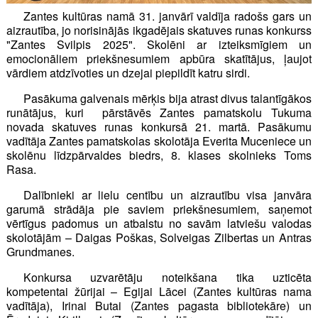
Zantes kultūras namā 31. janvārī valdīja radošs gars un
aizrautība, jo norisinājās ikgadējais skatuves runas konkurss
"Zantes Svilpis 2025". Skolēni ar izteiksmīgiem un
emocionāliem priekšnesumiem apbūra skatītājus, ļaujot
vārdiem atdzīvoties un dzejai piepildīt katru sirdi.
Pasākuma galvenais mērķis bija atrast divus talantīgākos
runātājus, kuri pārstāvēs Zantes pamatskolu Tukuma
novada skatuves runas konkursā 21. martā. Pasākumu
vadītāja Zantes pamatskolas skolotāja Everita Muceniece un
skolēnu līdzpārvaldes biedrs, 8. klases skolnieks Toms
Rasa.
Dalībnieki ar lielu centību un aizrautību visa janvāra
garumā strādāja pie saviem priekšnesumiem, saņemot
vērtīgus padomus un atbalstu no savām latviešu valodas
skolotājām – Daigas Poškas, Solveigas Zilbertas un Antras
Grundmanes.
Konkursa uzvarētāju noteikšana tika uzticēta
kompetentai žūrijai – Egijai Lācei (Zantes kultūras nama
vadītāja), Irinai Butai (Zantes pagasta bibliotekāre) un