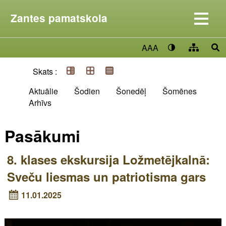
Zantes pamatskola
AAA
Skats :
Aktuālie
Šodien
Šonedēļ
Šomēnes
Arhīvs
Pasākumi
8. klases ekskursija Ložmetējkalnā:
Sveču liesmas un patriotisma gars
11.01.2025