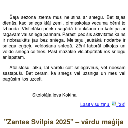
Šajā sezonā ziema mūs nelutina ar sniegu. Bet tajās
dienās, kad sniegs klāj zemi, pirmsskolas vecuma bērni to
izbauda. Vislielāko prieku sagādā braukšana no kalniņa ar
ragavām vai sniega pannām. Parasti pēc šīs aktivitātes kalns
ir nobraukāts jau bez sniega. Meiteņu jautrākā nodarbe ir
sniega eņģeļu veidošana sniegā. Zēni labprāt pikojas un
veido sniega celtnes. Paši mazākie vislabprātāk rok sniegu
ar lāpstām.
Atbilstošu laiku, lai varētu celt sniegavīrus, vēl neesam
sastapuši. Bet ceram, ka sniegs vēl uzsnigs un mēs vēl
pagūsim tos uzcelt.
Skolotāja Ieva Kokina
Lasīt visu ziņu
(33)
"Zantes Svilpis 2025" – vārdu maģija