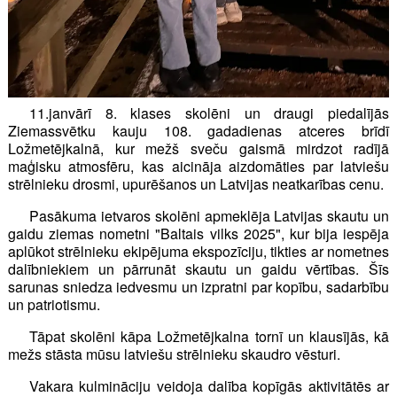
11.janvārī 8. klases skolēni un draugi piedalījās
Ziemassvētku kauju 108. gadadienas atceres brīdī
Ložmetējkalnā, kur mežš sveču gaismā mirdzot radījā
maģisku atmosfēru, kas aicināja aizdomāties par latviešu
strēlnieku drosmi, upurēšanos un Latvijas neatkarības cenu.
Pasākuma ietvaros skolēni apmeklēja Latvijas skautu un
gaidu ziemas nometni "Baltais vilks 2025", kur bija iespēja
aplūkot strēlnieku ekipējuma ekspozīciju, tikties ar nometnes
dalībniekiem un pārrunāt skautu un gaidu vērtības. Šīs
sarunas sniedza iedvesmu un izpratni par kopību, sadarbību
un patriotismu.
Tāpat skolēni kāpa Ložmetējkalna tornī un klausījās, kā
mežs stāsta mūsu latviešu strēlnieku skaudro vēsturi.
Vakara kulmināciju veidoja dalība kopīgās aktivitātēs ar