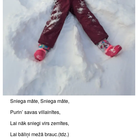
Sniega māte, Sniega māte,
Purin’ savas villainītes,
Lai nāk sniegi virs zemītes,
Lai bāliņi mežā brauc.(tdz.)