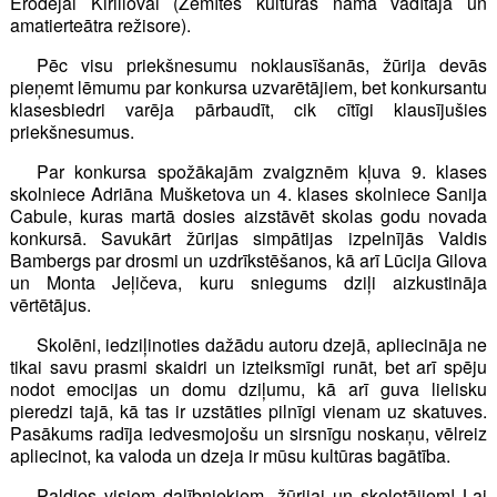
Ērodejai Kirillovai (Zemītes kultūras nama vadītāja un
amatierteātra režisore).
Pēc visu priekšnesumu noklausīšanās, žūrija devās
pieņemt lēmumu par konkursa uzvarētājiem, bet konkursantu
klasesbiedri varēja pārbaudīt, cik cītīgi klausījušies
priekšnesumus.
Par konkursa spožākajām zvaigznēm kļuva 9. klases
skolniece Adriāna Mušketova un 4. klases skolniece Sanija
Cabule, kuras martā dosies aizstāvēt skolas godu novada
konkursā. Savukārt žūrijas simpātijas izpelnījās Valdis
Bambergs par drosmi un uzdrīkstēšanos, kā arī Lūcija Gilova
un Monta Jeļičeva, kuru sniegums dziļi aizkustināja
vērtētājus.
Skolēni, iedziļinoties dažādu autoru dzejā, apliecināja ne
tikai savu prasmi skaidri un izteiksmīgi runāt, bet arī spēju
nodot emocijas un domu dziļumu, kā arī guva lielisku
pieredzi tajā, kā tas ir uzstāties pilnīgi vienam uz skatuves.
Pasākums radīja iedvesmojošu un sirsnīgu noskaņu, vēlreiz
apliecinot, ka valoda un dzeja ir mūsu kultūras bagātība.
Paldies visiem dalībniekiem, žūrijai un skolotājiem! Lai