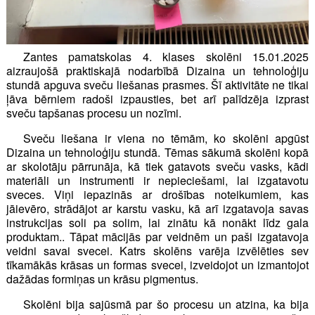
Zantes pamatskolas 4. klases skolēni 15.01.2025
aizraujošā praktiskajā nodarbībā Dizaina un tehnoloģiju
stundā apguva sveču liešanas prasmes. Šī aktivitāte ne tikai
ļāva bērniem radoši izpausties, bet arī palīdzēja izprast
sveču tapšanas procesu un nozīmi.
Sveču liešana ir viena no tēmām, ko skolēni apgūst
Dizaina un tehnoloģiju stundā. Tēmas sākumā skolēni kopā
ar skolotāju pārrunāja, kā tiek gatavots sveču vasks, kādi
materiāli un instrumenti ir nepieciešami, lai izgatavotu
sveces. Viņi iepazinās ar drošības noteikumiem, kas
jāievēro, strādājot ar karstu vasku, kā arī izgatavoja savas
instrukcijas soli pa solim, lai zinātu kā nonākt līdz gala
produktam.. Tāpat mācijās par veidnēm un paši izgatavoja
veidni savai svecei. Katrs skolēns varēja izvēlēties sev
tīkamākās krāsas un formas svecei, izveidojot un izmantojot
dažādas formiņas un krāsu pigmentus.
Skolēni bija sajūsmā par šo procesu un atzina, ka bija