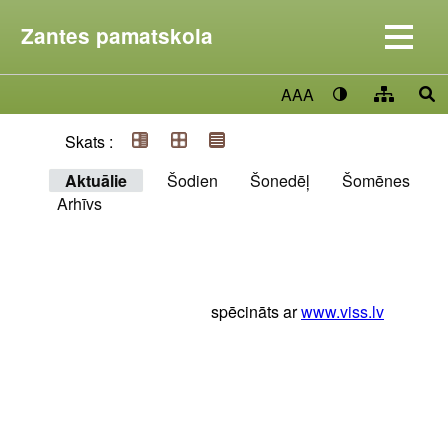
Zantes pamatskola
AAA
Skats :
Aktuālie
Šodien
Šonedēļ
Šomēnes
Arhīvs
spēcināts ar
www.viss.lv