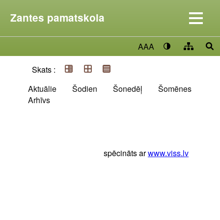
Zantes pamatskola
AAA
Skats :
Aktuālie
Šodien
Šonedēļ
Šomēnes
Arhīvs
spēcināts ar
www.viss.lv