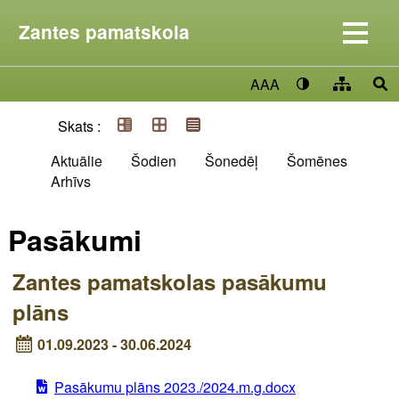
Zantes pamatskola
AAA
Skats :
Aktuālie
Šodien
Šonedēļ
Šomēnes
Arhīvs
Pasākumi
Zantes pamatskolas pasākumu
plāns
01.09.2023 - 30.06.2024
Pasākumu plāns 2023./2024.m.g.docx