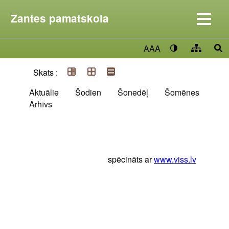
Zantes pamatskola
AAA
Skats :
Aktuālie
Šodien
Šonedēļ
Šomēnes
Arhīvs
spēcināts ar
www.viss.lv