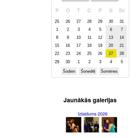
P
O
T
C
P
S
Sv
25
26
27
28
29
30
31
1
2
3
4
5
6
7
8
9
10
11
12
13
14
15
16
17
18
19
20
21
22
23
24
25
26
27
28
29
30
1
2
3
4
5
Šodien
Šonedēļ
Šomēnes
Jaunākās galerijas
Izlaidums 2026