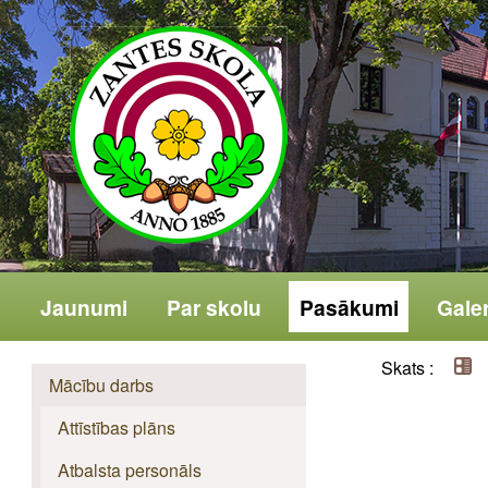
Jaunumi
Par skolu
Pasākumi
Galer
Skats :
Mācību darbs
Attīstības plāns
Atbalsta personāls