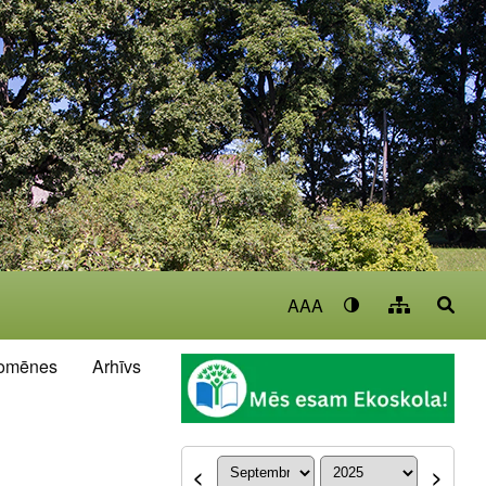
AAA
omēnes
Arhīvs
<
>