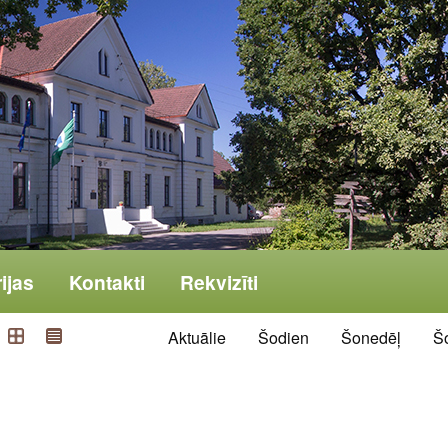
ijas
Kontakti
Rekvizīti
Aktuālie
Šodien
Šonedēļ
Š