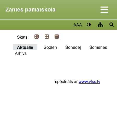
Zantes pamatskola
AAA
Skats :
Aktuālie
Šodien
Šonedēļ
Šomēnes
Arhīvs
spēcināts ar
www.viss.lv