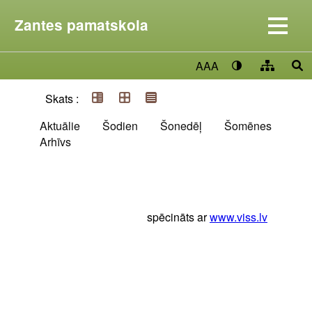
Zantes pamatskola
AAA
Skats :
Aktuālie
Šodien
Šonedēļ
Šomēnes
Arhīvs
spēcināts ar
www.viss.lv