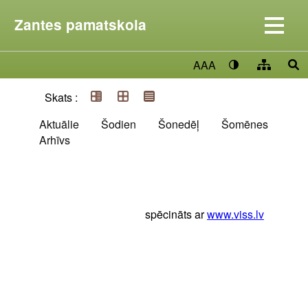
Zantes pamatskola
AAA
Skats :
Aktuālie
Šodien
Šonedēļ
Šomēnes
Arhīvs
spēcināts ar
www.viss.lv