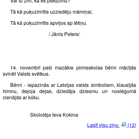
Vai tu zini, kā es piedzimu?
Tā kā puķuzirnītis uzziedēju māmiņai,
Tā kā puķuzirnītis apvijos ap tētiņu.
/ Jānis Peters/
14. novembrī paši mazākie pirmsskolas bērni mācījās
svinēt Valsts svētkus.
Bērni - iepazinās ar Latvijas valsts simboliem, klausījās
himnu, dejoja dejas, dziedāja dziesmu un noslēgumā
cienājās ar kūku.
Skolotāja Ieva Kokina
Lasīt visu ziņu
(12)