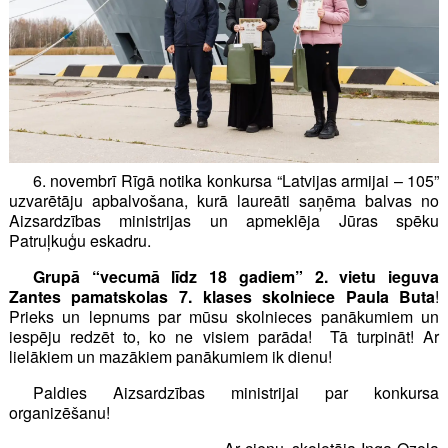
6. novembrī Rīgā notika konkursa “Latvijas armijai – 105”
uzvarētāju apbalvošana, kurā laureāti saņēma balvas no
Aizsardzības ministrijas un apmeklēja Jūras spēku
Patruļkuģu eskadru.
Grupā “vecumā līdz 18 gadiem” 2. vietu ieguva
Zantes pamatskolas 7. klases skolniece Paula Buta
!
Prieks un lepnums par mūsu skolnieces panākumiem un
iespēju redzēt to, ko ne visiem parāda! Tā turpināt! Ar
lielākiem un mazākiem panākumiem ik dienu!
Paldies Aizsardzības ministrijai par konkursa
organizēšanu!