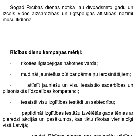
Šogad Rīcības dienas notika jau divpadsmito gadu un
izcels vides aizsardzības un ilgtspējīgas attīstības nozīmi
mūsu ikdienā.
Rīcības dienu kampaņas mērķi:
· rīkoties ilgtspējīgas nākotnes vārdā;
· mudināt jauniešus būt par pārmaiņu ierosinātājiem;
· attīstīt jauniešu un visu iesaistīto sadarbības un
pilsoniskās līdzdalības kompetenci;
· iesaistīt visu izglītības iestādi un sabiedrību;
· papildināt izglītības iestāžu izvēlētās gada tēmas ar
pieredzi akcijās un pasākumos, kas tiktu rīkotas vienlaicīgi
visā Latvijā;
· veidot Rīcības dienas par nacionālu vērtību,