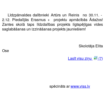
Līdzpārvaldes dalībnieki Artūrs un Reinis no 30.11. -
2.12. Piedalījās Erasmus + projektu apmācībās Ādažos!
Zantes skolā taps līdzdalības projekts ilgtspējīgas vides
saglabāšanas un izzināšanas projekts jauniešiem!
Skolotāja Elita
Ose
Lasīt visu ziņu
(7)
spēcināts ar
www.viss.lv