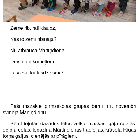
Zeme rīb, rati klaudz,
Kas to zemi rībināja?
Nu atbrauca Mārtiņdiena
Deviņiem kumeļiem.
/latviešu tautasdziesma/
Paši mazākie pirmsskolas grupas bērni 11. novembrī
svinēja Mārtiņdienu.
Bērni iejutās dažādos tēlos velkot maskas, gāja rotaļās,
dejoja dejas, iepazina Mārtiņdienas tradīcijas, krāsoja Rīgas
torņa gaiļus, cienājās ar pīrāgiem.