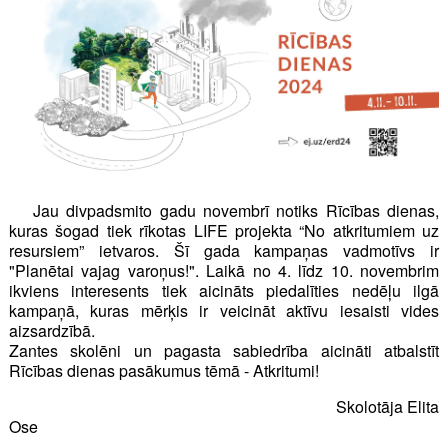
Jau divpadsmito gadu novembrī notiks Rīcības dienas,
kuras šogad tiek rīkotas LIFE projekta “No atkritumiem uz
resursiem” ietvaros. Šī gada kampaņas vadmotīvs ir
"Planētai vajag varoņus!". Laikā no 4. līdz 10. novembrim
ikviens interesents tiek aicināts piedalīties nedēļu ilgā
kampaņā, kuras mērķis ir veicināt aktīvu iesaisti vides
aizsardzībā.
Zantes skolēni un pagasta sabiedrība aicināti atbalstīt
Rīcības dienas pasākumus tēmā - Atkritumi!
Skolotāja Elita
Ose