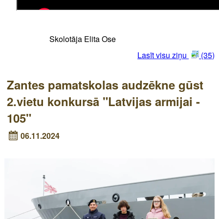
Skolotāja Elita Ose
Lasīt visu ziņu
(35)
Zantes pamatskolas audzēkne gūst
2.vietu konkursā "Latvijas armijai -
105"
06.11.2024