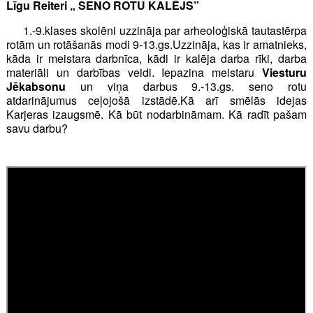
Līgu Reiteri „
SENO ROTU KALĒJS
”
1.-9.klases skolēni uzzināja par arheoloģiskā tautastērpa
rotām un rotāšanās modi 9-13.gs.Uzzināja, kas ir amatnieks,
kāda ir meistara darbnīca, kādi ir kalēja darba rīki, darba
materiāli un darbības veidi. Iepazina meistaru
Viesturu
Jēkabsonu
un viņa darbus 9.-13.gs. seno rotu
atdarinājumus ceļojošā izstādē.Kā arī smēlās idejas
Karjeras izaugsmē. Kā būt nodarbināmam. Kā radīt pašam
savu darbu?