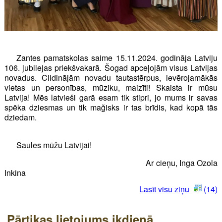
Zantes pamatskolas saime 15.11.2024. godināja Latviju
106. jubilejas priekšvakarā. Šogad apceļojām visus Latvijas
novadus. Cildinājām novadu tautastērpus, ievērojamākās
vietas un personības, mūziku, maizīti! Skaista ir mūsu
Latvija! Mēs latvieši garā esam tik stipri, jo mums ir savas
spēka dziesmas un tik mağisks ir tas brīdis, kad kopā tās
dziedam.
Saules mūžu Latvijai!
Ar cieņu, Inga Ozola
Inkina
Lasīt visu ziņu
(14)
Pārtikas lietojums ikdienā