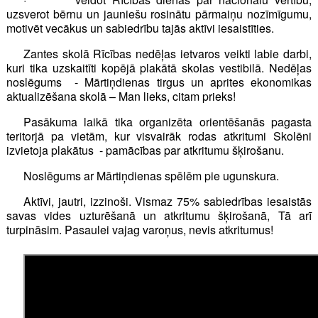
uzsverot bērnu un jauniešu rosinātu pārmaiņu nozīmīgumu,
motivēt vecākus un sabiedrību tajās aktīvi iesaistīties.
Zantes skolā Rīcības nedēļas ietvaros veikti labie darbi,
kuri tika uzskaitīti kopējā plakātā skolas vestibilā. Nedēļas
noslēgums - Mārtiņdienas tirgus un aprites ekonomikas
aktualizēšana skolā – Man lieks, citam prieks!
Pasākuma laikā tika organizēta orientēšanās pagasta
teritorjā pa vietām, kur visvairāk rodas atkritumi Skolēni
izvietoja plakātus - pamācības par atkritumu šķirošanu.
Noslēgums ar Mārtiņdienas spēlēm pie ugunskura.
Aktīvi, jautri, izzinoši. Vismaz 75% sabiedrības iesaistās
savas vides uzturēšanā un atkritumu šķirošanā, Tā arī
turpināsim. Pasaulei vajag varoņus, nevis atkritumus!