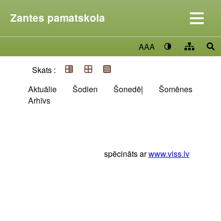
Zantes pamatskola
AAA
Skats :
Aktuālie
Šodien
Šonedēļ
Šomēnes
Arhīvs
spēcināts ar
www.viss.lv