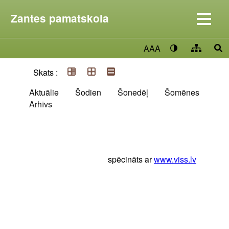
Zantes pamatskola
AAA
Skats :
Aktuālie
Šodien
Šonedēļ
Šomēnes
Arhīvs
spēcināts ar
www.viss.lv