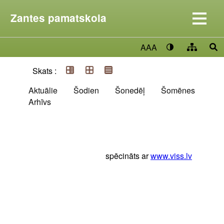
Zantes pamatskola
AAA
Skats :
Aktuālie
Šodien
Šonedēļ
Šomēnes
Arhīvs
spēcināts ar
www.viss.lv