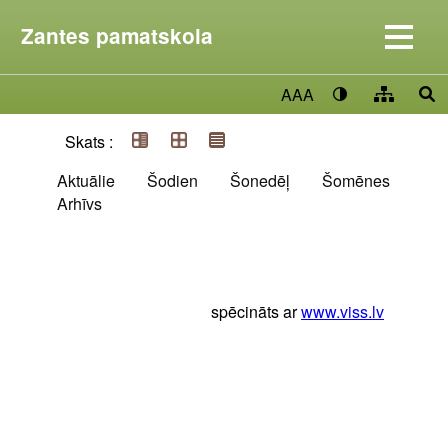
Zantes pamatskola
AAA
Skats :
Aktuālie
Šodien
Šonedēļ
Šomēnes
Arhīvs
spēcināts ar
www.viss.lv