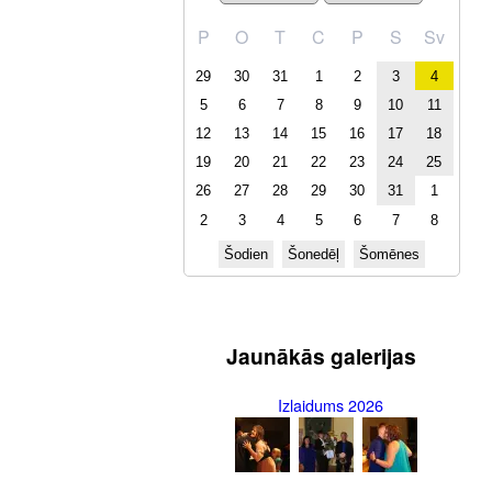
P
O
T
C
P
S
Sv
29
30
31
1
2
3
4
5
6
7
8
9
10
11
12
13
14
15
16
17
18
19
20
21
22
23
24
25
26
27
28
29
30
31
1
2
3
4
5
6
7
8
Šodien
Šonedēļ
Šomēnes
Jaunākās galerijas
Izlaidums 2026