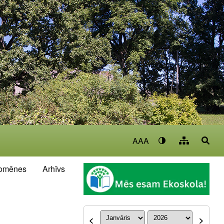
AAA
omēnes
Arhīvs
<
>