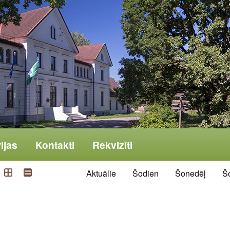
ijas
Kontakti
Rekvizīti
Aktuālie
Šodien
Šonedēļ
Š