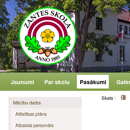
Jaunumi
Par skolu
Pasākumi
Galer
Skats :
Mācību darbs
Attīstības plāns
Atbalsta personāls