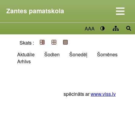
Zantes pamatskola
AAA
Skats :
Aktuālie
Šodien
Šonedēļ
Šomēnes
Arhīvs
spēcināts ar
www.viss.lv