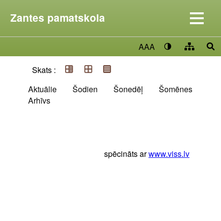
Zantes pamatskola
AAA
Skats :
Aktuālie
Šodien
Šonedēļ
Šomēnes
Arhīvs
spēcināts ar
www.viss.lv