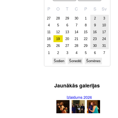
P
O
T
C
P
S
Sv
27
28
29
30
1
2
3
4
5
6
7
8
9
10
11
12
13
14
15
16
17
18
19
20
21
22
23
24
25
26
27
28
29
30
31
1
2
3
4
5
6
7
Šodien
Šonedēļ
Šomēnes
Jaunākās galerijas
Izlaidums 2026