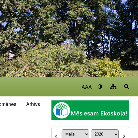
AAA
omēnes
Arhīvs
<
>