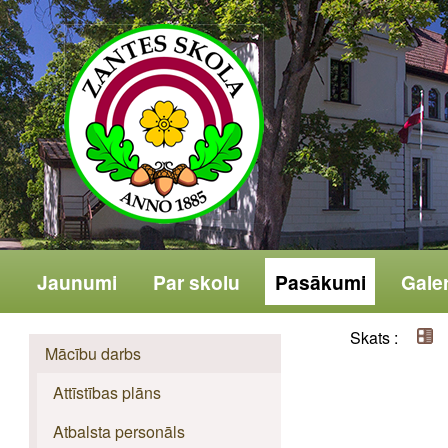
Jaunumi
Par skolu
Pasākumi
Galer
Skats :
Mācību darbs
Attīstības plāns
Atbalsta personāls