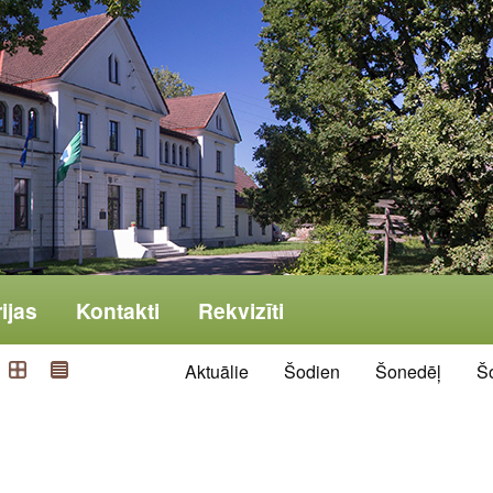
ijas
Kontakti
Rekvizīti
Aktuālie
Šodien
Šonedēļ
Š