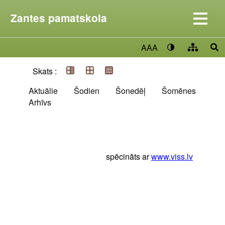
Zantes pamatskola
AAA
Skats :
Aktuālie
Šodien
Šonedēļ
Šomēnes
Arhīvs
spēcināts ar
www.viss.lv