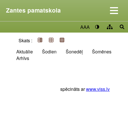
Zantes pamatskola
AAA
Skats :
Aktuālie
Šodien
Šonedēļ
Šomēnes
Arhīvs
spēcināts ar
www.viss.lv