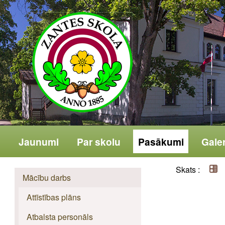
Jaunumi
Par skolu
Pasākumi
Galer
Skats :
Mācību darbs
Attīstības plāns
Atbalsta personāls