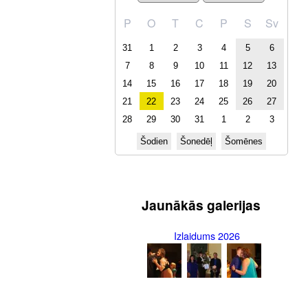
P
O
T
C
P
S
Sv
31
1
2
3
4
5
6
7
8
9
10
11
12
13
14
15
16
17
18
19
20
21
22
23
24
25
26
27
28
29
30
31
1
2
3
Šodien
Šonedēļ
Šomēnes
Jaunākās galerijas
Izlaidums 2026