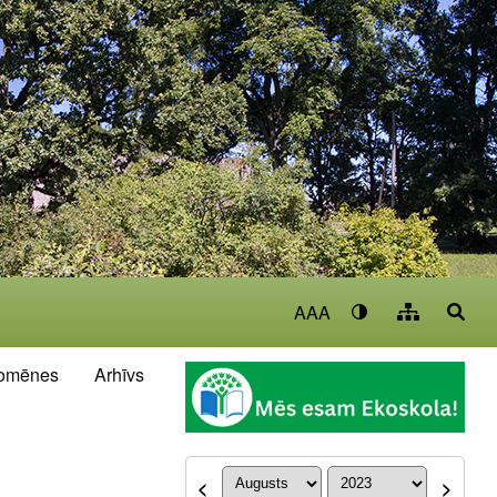
AAA
omēnes
Arhīvs
<
>