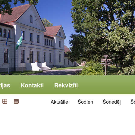
ijas
Kontakti
Rekvizīti
Aktuālie
Šodien
Šonedēļ
Š