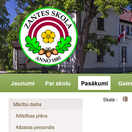
Jaunumi
Par skolu
Pasākumi
Galer
Skats :
Mācību darbs
Attīstības plāns
Atbalsta personāls