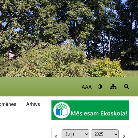
AAA
omēnes
Arhīvs
<
>