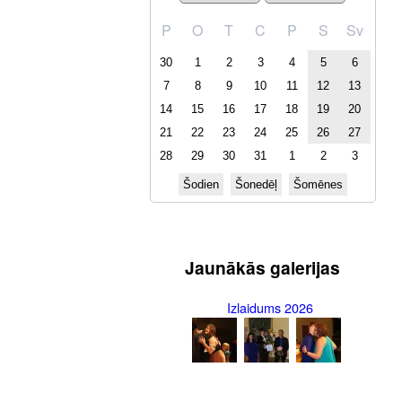
P
O
T
C
P
S
Sv
30
1
2
3
4
5
6
7
8
9
10
11
12
13
14
15
16
17
18
19
20
21
22
23
24
25
26
27
28
29
30
31
1
2
3
Šodien
Šonedēļ
Šomēnes
Jaunākās galerijas
Izlaidums 2026