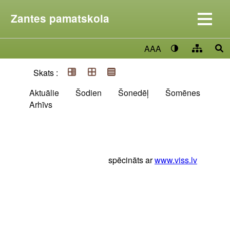
Zantes pamatskola
AAA
Skats :
Aktuālie
Šodien
Šonedēļ
Šomēnes
Arhīvs
spēcināts ar
www.viss.lv