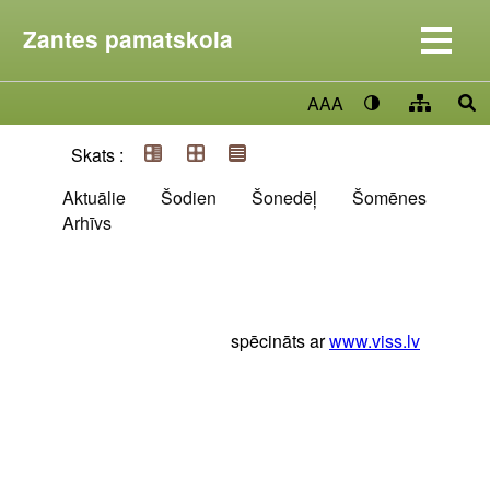
Zantes pamatskola
AAA
Skats :
Aktuālie
Šodien
Šonedēļ
Šomēnes
Arhīvs
spēcināts ar
www.viss.lv