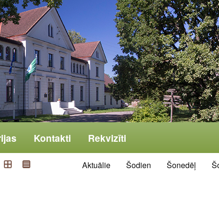
ijas
Kontakti
Rekvizīti
Aktuālie
Šodien
Šonedēļ
Š