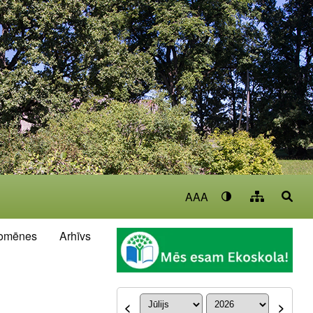
AAA
omēnes
Arhīvs
<
>