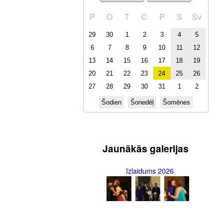
P
O
T
C
P
S
Sv
29
30
1
2
3
4
5
6
7
8
9
10
11
12
13
14
15
16
17
18
19
20
21
22
23
24
25
26
27
28
29
30
31
1
2
Šodien
Šonedēļ
Šomēnes
Jaunākās galerijas
Izlaidums 2026