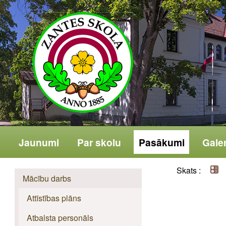
Jaunumi
Par skolu
Pasākumi
Galer
Skats :
Mācību darbs
Attīstības plāns
Atbalsta personāls