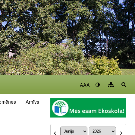
AAA
omēnes
Arhīvs
<
>