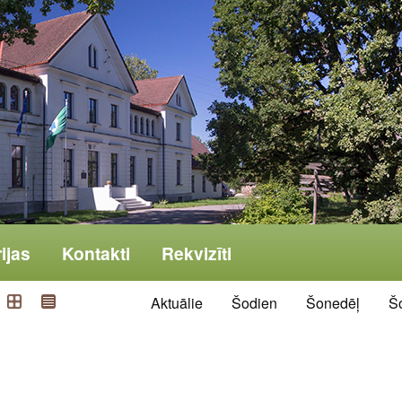
ijas
Kontakti
Rekvizīti
Aktuālie
Šodien
Šonedēļ
Š