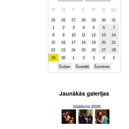
P
O
T
C
P
S
Sv
25
26
27
28
29
30
31
1
2
3
4
5
6
7
8
9
10
11
12
13
14
15
16
17
18
19
20
21
22
23
24
25
26
27
28
29
30
1
2
3
4
5
Šodien
Šonedēļ
Šomēnes
Jaunākās galerijas
Izlaidums 2026