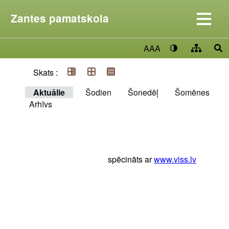
Zantes pamatskola
AAA
Skats :
Aktuālie
Šodien
Šonedēļ
Šomēnes
Arhīvs
spēcināts ar
www.viss.lv