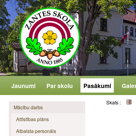
Jaunumi
Par skolu
Pasākumi
Galer
Skats :
Mācību darbs
Attīstības plāns
Atbalsta personāls