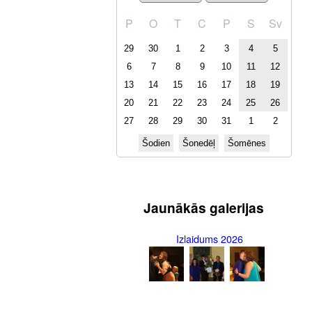
P
O
T
C
P
S
Sv
29
30
1
2
3
4
5
6
7
8
9
10
11
12
13
14
15
16
17
18
19
20
21
22
23
24
25
26
27
28
29
30
31
1
2
Šodien
Šonedēļ
Šomēnes
Jaunākās galerijas
Izlaidums 2026