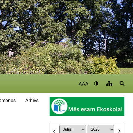
AAA
omēnes
Arhīvs
<
>