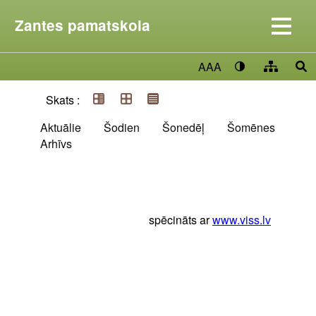
Zantes pamatskola
AAA
Skats :
Aktuālie
Šodien
Šonedēļ
Šomēnes
Arhīvs
spēcināts ar
www.viss.lv