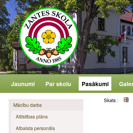
Jaunumi
Par skolu
Pasākumi
Galer
Skats :
Mācību darbs
Attīstības plāns
Atbalsta personāls