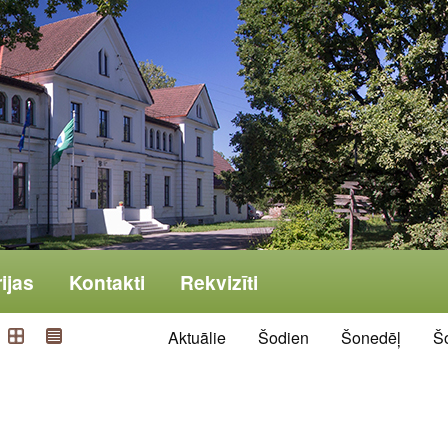
ijas
Kontakti
Rekvizīti
Aktuālie
Šodien
Šonedēļ
Š