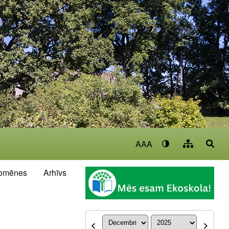
AAA
omēnes
Arhīvs
<
>