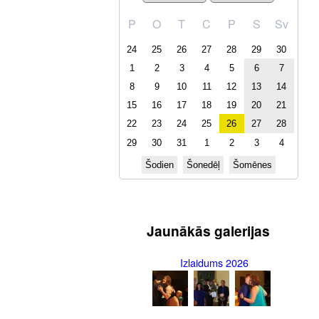
P
O
T
C
P
S
Sv
24
25
26
27
28
29
30
1
2
3
4
5
6
7
8
9
10
11
12
13
14
15
16
17
18
19
20
21
22
23
24
25
26
27
28
29
30
31
1
2
3
4
Šodien
Šonedēļ
Šomēnes
Jaunākās galerijas
Izlaidums 2026