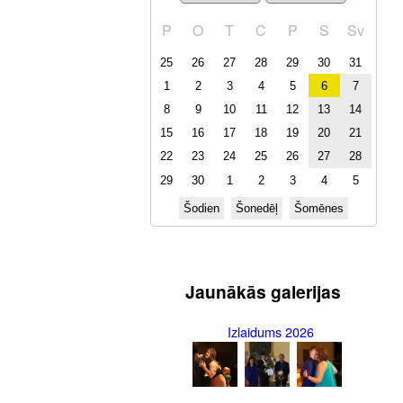
P
O
T
C
P
S
Sv
25
26
27
28
29
30
31
1
2
3
4
5
6
7
8
9
10
11
12
13
14
15
16
17
18
19
20
21
22
23
24
25
26
27
28
29
30
1
2
3
4
5
Šodien
Šonedēļ
Šomēnes
Jaunākās galerijas
Izlaidums 2026