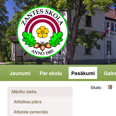
Jaunumi
Par skolu
Pasākumi
Galer
Skats :
Mācību darbs
Attīstības plāns
Atbalsta personāls