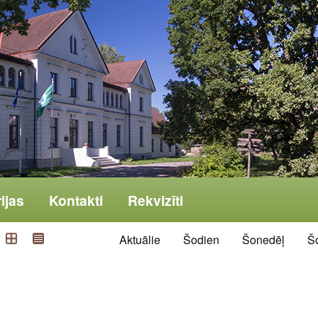
ijas
Kontakti
Rekvizīti
Aktuālie
Šodien
Šonedēļ
Š