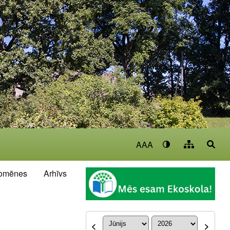
AAA
omēnes
Arhīvs
<
>