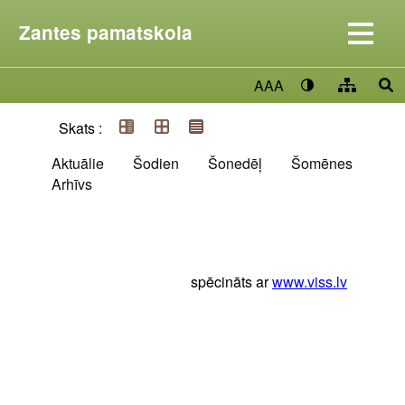
Zantes pamatskola
AAA
Skats :
Aktuālie
Šodien
Šonedēļ
Šomēnes
Arhīvs
spēcināts ar
www.viss.lv