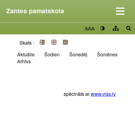
Zantes pamatskola
AAA
Skats :
Aktuālie
Šodien
Šonedēļ
Šomēnes
Arhīvs
spēcināts ar
www.viss.lv