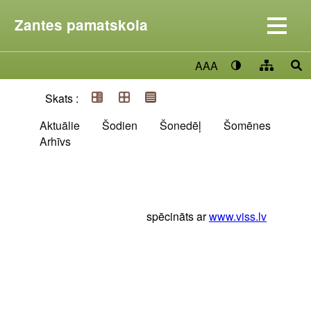
Zantes pamatskola
AAA
Skats :
Aktuālie
Šodien
Šonedēļ
Šomēnes
Arhīvs
spēcināts ar
www.viss.lv