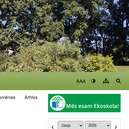
AAA
omēnes
Arhīvs
<
>