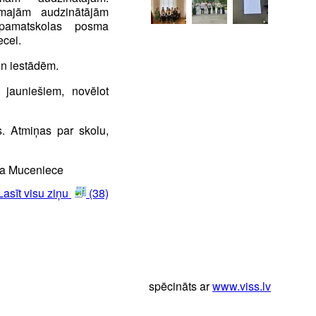
rmajām audzinātājām
pamatskolas posma
ecei.
un iestādēm.
jauniešiem, novēlot
. Atmiņas par skolu,
niece
Lasīt visu ziņu
(38)
spēcināts ar
www.viss.lv