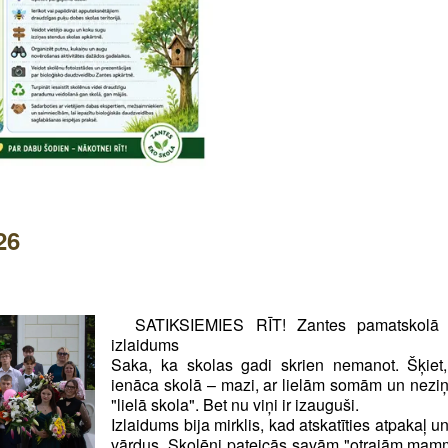
26
SATIKSIEMIES RĪT! Zantes pamatskolā i
izlaidums
Saka, ka skolas gadi skrien nemanot. Šķiet
ienāca skolā – mazi, ar lielām somām un neziņu 
"lielā skola". Bet nu viņi ir izauguši.
Izlaidums bija mirklis, kad atskatīties atpakaļ u
vārdus. Skolēni pateicās savām "otrajām mam