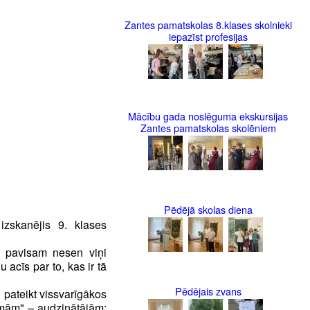
Zantes pamatskolas 8.klases skolnieki
iepazīst profesijas
Mācību gada noslēguma ekskursijas
Zantes pamatskolas skolēniem
Pēdējā skolas diena
zskanējis 9. klases
, pavisam nesen viņi
acīs par to, kas ir tā
Pēdējais zvans
n pateikt vissvarīgākos
mām" – audzinātājām: