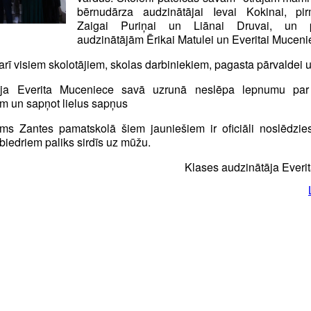
bērnudārza audzinātājai Ievai Kokinai, pi
Zaigai Puriņai un Liānai Druvai, un 
audzinātājām Ērikai Matulei un Everitai Muceni
s arī visiem skolotājiem, skolas darbiniekiem, pagasta pārvaldei 
āja Everita Muceniece savā uzrunā neslēpa lepnumu par 
ām un sapņot lielus sapņus
s Zantes pamatskolā šiem jauniešiem ir oficiāli noslēdzies
biedriem paliks sirdīs uz mūžu.
audzinātāja Everita Muce