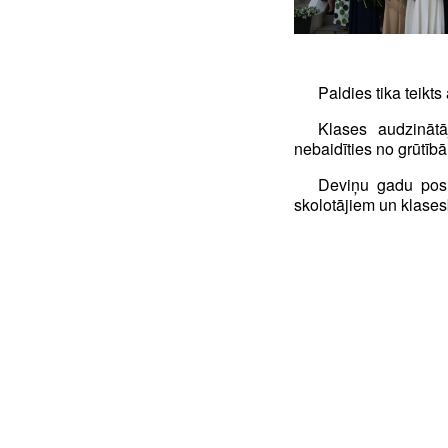
Paldies tika teikt
Klases audzināt
nebaidīties no grūtīb
Deviņu gadu posm
skolotājiem un klases
Klases 