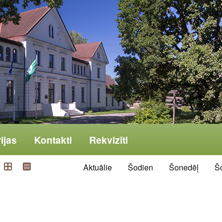
ijas
Kontakti
Rekvizīti
Aktuālie
Šodien
Šonedēļ
Š