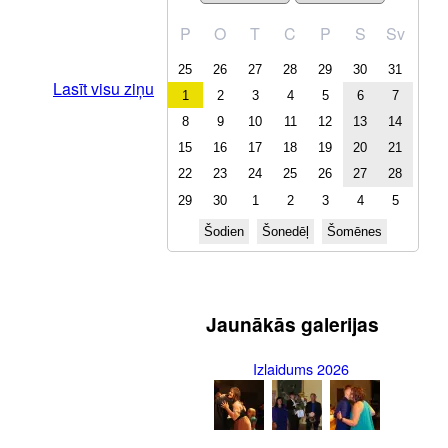
P
O
T
C
P
S
Sv
25
26
27
28
29
30
31
Lasīt visu ziņu
1
2
3
4
5
6
7
8
9
10
11
12
13
14
15
16
17
18
19
20
21
22
23
24
25
26
27
28
29
30
1
2
3
4
5
Šodien
Šonedēļ
Šomēnes
Jaunākās galerijas
Izlaidums 2026