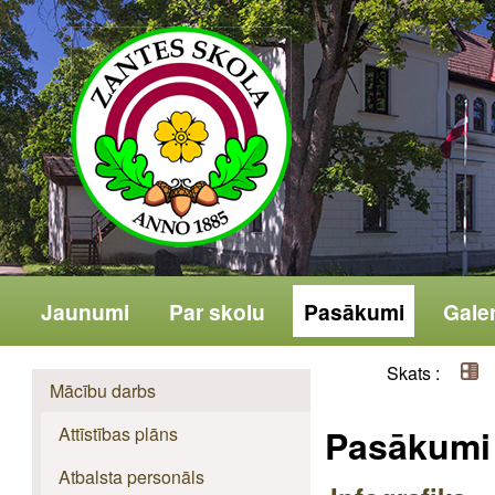
Jaunumi
Par skolu
Pasākumi
Galer
Skats :
Mācību darbs
Pasākumi
Attīstības plāns
Atbalsta personāls